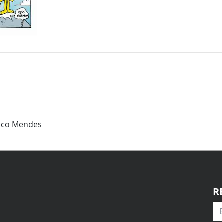
hico Mendes
R
Em