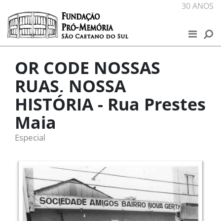
Skip to content
30 ANOS
FUNDAÇÃO
QR CODE NOSSAS
NOSSOS ESPAÇOS
RUAS, NOSSA
PROJETOS
HISTÓRIA - Rua Prestes
PUBLICAÇÕES
Maia
Especial
NOTÍCIAS
PROGRAMAÇÃO
EXPOSIÇÕES VIRTUAIS