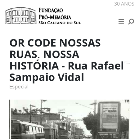
Skip to content
30 ANOS
FUNDAÇÃO
QR CODE NOSSAS
NOSSOS ESPAÇOS
RUAS, NOSSA
PROJETOS
HISTÓRIA - Rua Rafael
PUBLICAÇÕES
Sampaio Vidal
Especial
NOTÍCIAS
PROGRAMAÇÃO
EXPOSIÇÕES VIRTUAIS