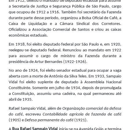
Em 1912, deixou o mandato de deputado estadual para assumir
a Secretaria de Justiça e Segurança Pública de São Paulo, cargo
que ocupou de 1912 a 1916. Também foi secretário da Fazenda
durante parte desse período, organizou a Bolsa Oficial de Café, a
Caixa de Liquidação e a Câmara Sindical dos Corretores.
Oficializou a Associação Comercial de Santos e criou as caixas
econômicas estaduais.
Em 1918, foi eleito deputado federal por São Paulo e, em 1920,
reelegeu-se deputado federal. Renunciou ao mandato em 1922
para assumir o cargo de ministro da Fazenda durante a
presidência de Artur Bernardes (1922-1926).
No ano de 1924, foi eleito senador estadual para ocupar a vaga
aberta com a morte de Antônio da Silva Teles. Em 1933, Sampaio
Vidal foi eleito suplente de deputado à Assembleia Nacional
Constituinte. Somente em julho de 1934, depois de promulgada
a Constituição, assumiu uma cadeira, na qual permaneceu até
abril de 1935.
Rafael Sampaio Vidal, além de
Organização comercial da defesa
do café
, escreveu
Contabilidade agrícola de fazenda de café
(1905) e
Defesa permanente do café
(1921).
A
Rua Rafael Sampaio Vidal
inicia-se na Avenida Goiás e termina