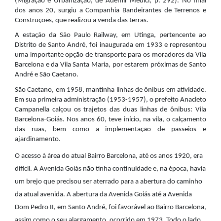
(Migração e Urbanização, de Ademir Médici, p. 292). No final
dos anos 20, surgiu a Companhia Bandeirantes de Terrenos e
Construções, que realizou a venda das terras.
A estação da São Paulo Railway, em Utinga, pertencente ao
Distrito de Santo André, foi inaugurada em 1933 e representou
uma importante opção de transporte para os moradores da Vila
Barcelona e da Vila Santa Maria, por estarem próximas de Santo
André e São Caetano.
São Caetano, em 1958, mantinha linhas de ônibus em atividade.
Em sua primeira administração (1953-1957), o prefeito Anacleto
Campanella calçou os trajetos das duas linhas de ônibus: Vila
Barcelona-Goiás. Nos anos 60, teve início, na vila, o calçamento
das ruas, bem como a implementação de passeios e
ajardinamento.
O acesso à área do atual Bairro Barcelona, até os anos 1920, era
difícil. A Avenida Goiás não tinha continuidade e, na época, havia
um brejo que precisou ser aterrado para a abertura do caminho
da atual avenida. A abertura da Avenida Goiás até a Avenida
Dom Pedro II, em Santo André, foi favorável ao Bairro Barcelona,
assim como o seu alargamento, ocorrido em 1973. Todo o lado