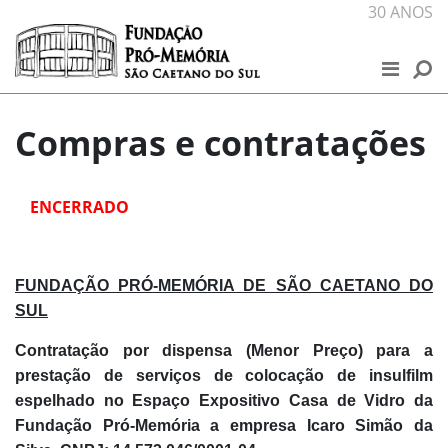
Skip to content
30 ANOS
FUNDAÇÃO
NOSSOS ESPAÇOS
Compras e contratações
PROJETOS
ENCERRADO
PUBLICAÇÕES
NOTÍCIAS
FUNDAÇÃO PRÓ-MEMÓRIA DE SÃO CAETANO DO
SUL
PROGRAMAÇÃO
Contratação por dispensa (Menor Preço) para a
prestação de serviços de colocação de insulfilm
EXPOSIÇÕES VIRTUAIS
espelhado no Espaço Expositivo Casa de Vidro
da
Fundação Pró-Memória a empresa Icaro Simão da